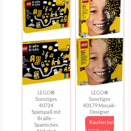
LEGO®
LEGO®
Sonstiges
Sonstiges
40724
40179 Mosaik-
Spielspaß mit
Designer
Braille –
Kaufen bei
Spanisches