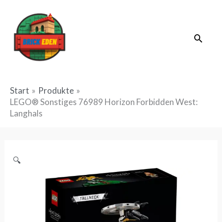
Zum
Inhalt
Suche
springen
Start
Produkte
LEGO® Sonstiges 76989 Horizon Forbidden West:
Langhals
🔍