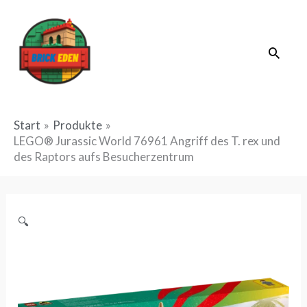
Zum
Inhalt
Suche
springen
Start
Produkte
LEGO® Jurassic World 76961 Angriff des T. rex und
des Raptors aufs Besucherzentrum
🔍